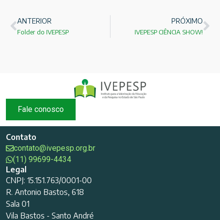
ANTERIOR
PRÓXIMO
Folder do IVEPESP
IVEPESP CIÊNCIA SHOW!
Fale conosco
Contato
contato@ivepesp.org.br
(11) 99699-4434
Legal
CNPJ: 15.151.763/0001-00
R. Antonio Bastos, 618
Sala 01
Vila Bastos - Santo André