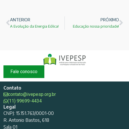
ANTERIOR
PRÓXIMO
A Evolução da Energia Eólica!
Educação nossa prioridade!
Fale conosco
Contato
contato@ivepesp.org.br
(11) 99699-4434
Legal
CNPJ: 15.151.763/0001-00
R. Antonio Bastos, 618
Sala 01