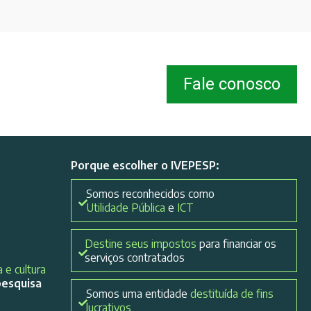
Fale conosco
Porque escolher o IVEPESP:
Somos reconhecidos como
Utilidade Pública
e
ICT
Destine seus impostos
para financiar os
serviços contratados
 e cultura
pesquisa
Somos uma entidade
destituída de fins
lucrativos