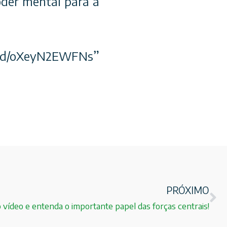
oder mental para a
/oXeyN2EWFNs”
PRÓXIMO
o vídeo e entenda o importante papel das forças centrais!