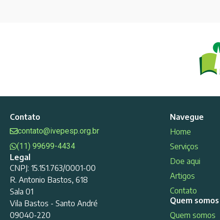
Contato
Navegue
contato@ivepesp.org.br
Home
(11) 99699-4434
Serviços
Legal
Doe aqui
CNPJ: 15.151.763/0001-00
Artigos
R. Antonio Bastos, 618
Contato
Sala 01
Quem somos
Vila Bastos - Santo André
09040-220
Quem somos