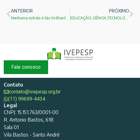
ANTERIOR
PRÓXIMO
Nenhuma estrela é tão brilhante quanto todas juntas!
EDUCAÇÃO,CIÊNCIA,TECNOLOGIA E INOVAÇÃO NOSSA ÚNICA SAÍDA!
Fale conosco
Contato
contato@ivepesp.org.br
(11) 99699-4434
Legal
CNPJ: 15.151.763/0001-00
R. Antonio Bastos, 618
Sala 01
Vila Bastos - Santo André