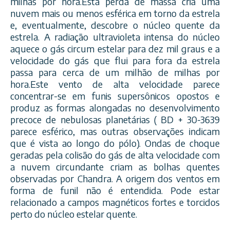
milhas por hora.Esta perda de massa cria uma
nuvem mais ou menos esférica em torno da estrela
e, eventualmente, descobre o núcleo quente da
estrela. A radiação ultravioleta intensa do núcleo
aquece o gás circum estelar para dez mil graus e a
velocidade do gás que flui para fora da estrela
passa para cerca de um milhão de milhas por
hora.Este vento de alta velocidade parece
concentrar-se em funis supersônicos opostos e
produz as formas alongadas no desenvolvimento
precoce de nebulosas planetárias ( BD + 30-3639
parece esférico, mas outras observações indicam
que é vista ao longo do pólo). Ondas de choque
geradas pela colisão do gás de alta velocidade com
a nuvem circundante criam as bolhas quentes
observadas por Chandra. A origem dos ventos em
forma de funil não é entendida. Pode estar
relacionado a campos magnéticos fortes e torcidos
perto do núcleo estelar quente.