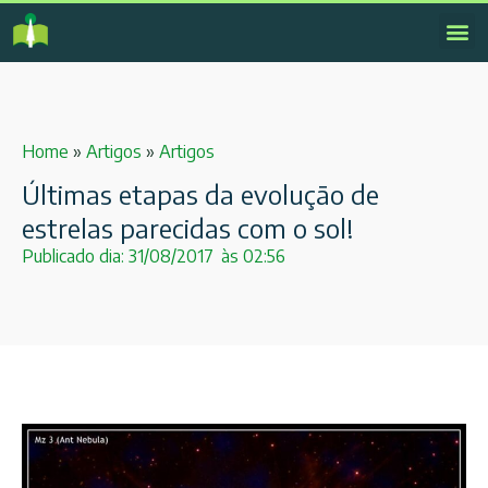
Home
»
Artigos
»
Artigos
Últimas etapas da evolução de
estrelas parecidas com o sol!
Publicado dia:
31/08/2017
às
02:56