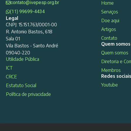
contato@ivepesp.org.br
Home
(11) 99699-4434
Serviços
Legal
Doe aqui
CNPJ: 15.151.763/0001-00
Artigos
R. Antonio Bastos, 618
Contato
Sala 01
Quem somos
Vila Bastos - Santo André
09040-220
Quem somos
Utilidade Pública
Diretoria e Co
ICT
Membros
Redes sociai
CRCE
Youtube
Estatuto Social
Política de privacidade