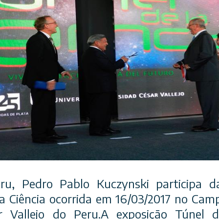
ru, Pedro Pablo Kuczynski participa 
a Ciência ocorrida em 16/03/2017 no Ca
ar Vallejo do Peru.A exposição Túnel 