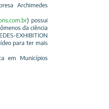
presa Archimedes
ons
.com.br
) possui
ômenos da ciência
IMEDES-EXHIBITION
ídeo para ter mais
ica em Municípios
s