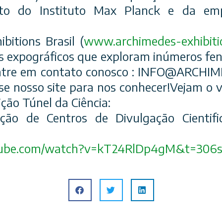
unto do Instituto Max Planck e da em
bitions Brasil (
www.archimedes-exhibiti
s expográficos
que exploram inúmeros fen
Entre em contato conosco : INFO@ARCH
e nosso site para nos conhecer!Vejam o v
ção Túnel da Ciência:
ção de Centros de Divulgação Cientif
ube.com/
watch?v=kT24RlDp4gM&t=306