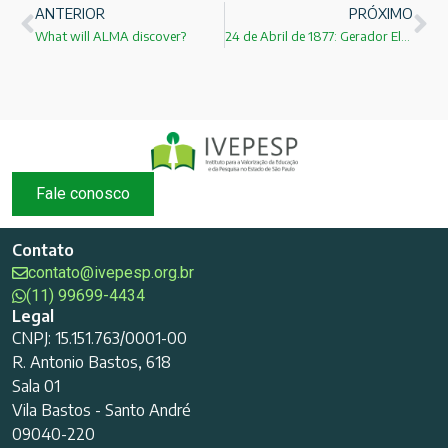
ANTERIOR
PRÓXIMO
What will ALMA discover?
24 de Abril de 1877: Gerador Elétrico!
Fale conosco
Contato
contato@ivepesp.org.br
(11) 99699-4434
Legal
CNPJ: 15.151.763/0001-00
R. Antonio Bastos, 618
Sala 01
Vila Bastos - Santo André
09040-220