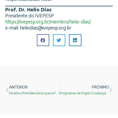
Prof. Dr. Helio Dias
Presidente do IVEPESP
https://ivepesp.org.br/membro/helio-dias/
e-mail:
heliodias@ivepesp.org.br
ANTERIOR
PRÓXIMO
Direitos Previdenciários para Pós-Graduandos e Pós-Doutorandos – PL 974/2024 (apensado ao PL 6.894/2013)
Programas de Dupla Graduação Integrada: Inovação Curricular e Estratégia para o Ensino Superior Brasileiro