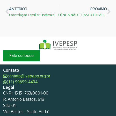
ANTERIOR
PRÓXIMO
Constelação Familiar Sistêmica: Isabela Lara Oliveira
CIÊNCIA NÃO É GASTO É INVESTIMENTO!
Fale conosco
Contato
contato@ivepesp.org.br
(11) 99699-4434
Legal
CNPJ: 15.151.763/0001-00
R. Antonio Bastos, 618
Sala 01
Vila Bastos - Santo André