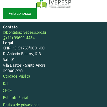
Fale conosco
Contato
contato@ivepesp.org.br
(11) 99699-4434
Legal
CNPJ: 15.151.763/0001-00
R. Antonio Bastos, 618
Sala 01
Vila Bastos - Santo André
09040-220
Utilidade Pública
ICT
CRCE
Estatuto Social
Política de privacidade