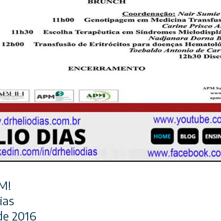
M!
ias
de 2016