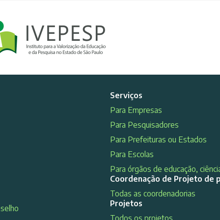
Serviços
Para Empresas
Para Pesquisadores
Para Prefeituras ou Estados
Para Escolas
Para órgãos de educação, ciência
Coordenação de Projeto de 
Todas as coordenadorias
Projetos
nselho
Todos os projetos