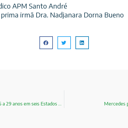
édico APM Santo André
 prima irmã Dra. Nadjanara Dorna Bueno
O aumento no índice de analfabetismo entre jovens de 15 a 29 anos em seis Estados brasileiros!
Mercedes p