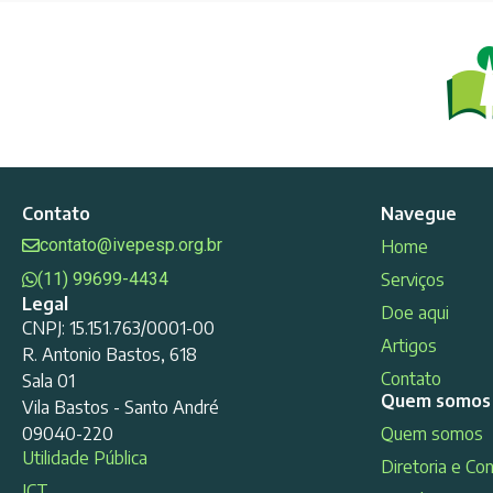
Contato
Navegue
contato@ivepesp.org.br
Home
(11) 99699-4434
Serviços
Legal
Doe aqui
CNPJ: 15.151.763/0001-00
Artigos
R. Antonio Bastos, 618
Contato
Sala 01
Quem somos
Vila Bastos - Santo André
09040-220
Quem somos
Utilidade Pública
Diretoria e Co
ICT