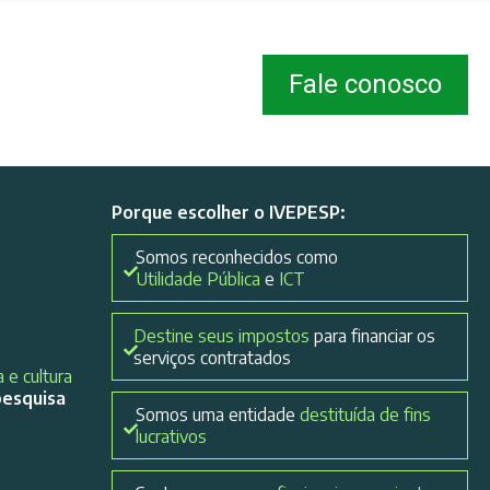
Fale conosco
Porque escolher o IVEPESP:
Somos reconhecidos como
Utilidade Pública
e
ICT
Destine seus impostos
para financiar os
serviços contratados
 e cultura
pesquisa
Somos uma entidade
destituída de fins
lucrativos