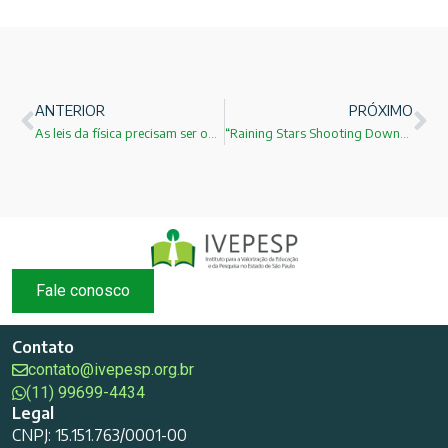
ANTERIOR
PRÓXIMO
As leis da física precisam ser obedecidas!
“Raining Stars Shooting Down” e “Playing With The Moon” !
Fale conosco
Contato
contato@ivepesp.org.br
(11) 99699-4434
Legal
CNPJ: 15.151.763/0001-00