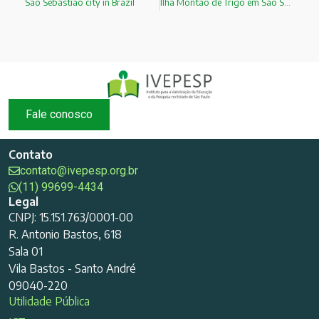
São Sebastião city in Brazil
Ilha Montão de Trigo em São Sebastião
Fale conosco
Contato
contato@ivepesp.org.br
(11) 99699-4434
Legal
CNPJ: 15.151.763/0001-00
R. Antonio Bastos, 618
Sala 01
Vila Bastos - Santo André
09040-220
Utilidade Pública