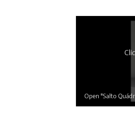
Cli
Open "Salto Quádr