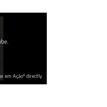
ube.
r em Ação" directly