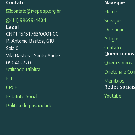
Contato
Navegue
contato@ivepesp.org.br
Home
(11) 99699-4434
Serviços
Legal
Doe aqui
CNPJ: 15.151.763/0001-00
Artigos
R. Antonio Bastos, 618
Contato
Sala 01
Quem somos
Vila Bastos - Santo André
09040-220
Quem somos
Utilidade Pública
Diretoria e Co
ICT
Membros
Redes sociai
CRCE
Youtube
Estatuto Social
Política de privacidade