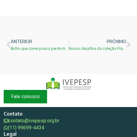
ANTERIOR
PRÓXIMO
Bicho que come pouco perde menos célula cerebral
Novos desafios da coleção Física para Universitários!
Fale conosco
Contato
contato@ivepesp.org.br
(11) 99699-4434
Legal