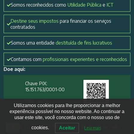
Somos reconhecidos como
Utilidade Pública
e
ICT
Destine seus impostos
para financiar os serviços
contratados
Somos uma entidade
destituída de fins lucrativos
Contamos com
profissionais experientes e reconhecidos
Doe aqui:
Chave PIX:
15.151.763/0001-00​
Mais opções
Utilizamos cookies para lhe proporcionar a melhor
experiência possível no nosso website. Ao continuar a
usar este site, você concorda com o nosso uso de
2012- 2026 IVEPESP. Todos os direitos reservados
cookies.
Aceitar
Leia mais