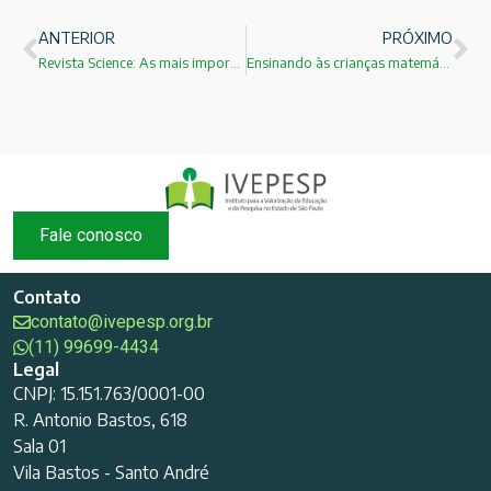
ANTERIOR
PRÓXIMO
Revista Science: As mais importantes publicações de 2017
Ensinando às crianças matemática de verdade com computadores!
Fale conosco
Contato
contato@ivepesp.org.br
(11) 99699-4434
Legal
CNPJ: 15.151.763/0001-00
R. Antonio Bastos, 618
Sala 01
Vila Bastos - Santo André