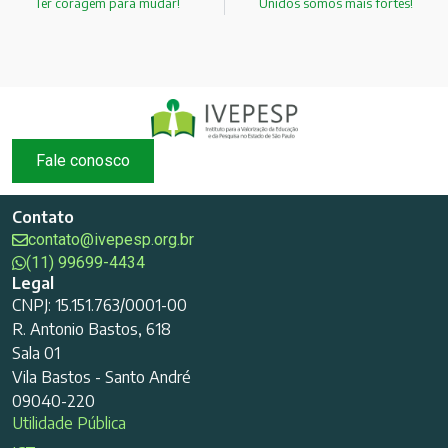
Ter coragem para mudar!
Unidos somos mais fortes!
Fale conosco
Contato
contato@ivepesp.org.br
(11) 99699-4434
Legal
CNPJ: 15.151.763/0001-00
R. Antonio Bastos, 618
Sala 01
Vila Bastos - Santo André
09040-220
Utilidade Pública