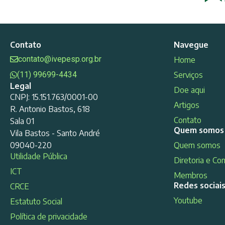
Contato
Navegue
contato@ivepesp.org.br
Home
(11) 99699-4434
Serviços
Legal
Doe aqui
CNPJ: 15.151.763/0001-00
Artigos
R. Antonio Bastos, 618
Contato
Sala 01
Quem somos
Vila Bastos - Santo André
09040-220
Quem somos
Utilidade Pública
Diretoria e Co
ICT
Membros
Redes sociai
CRCE
Youtube
Estatuto Social
Política de privacidade