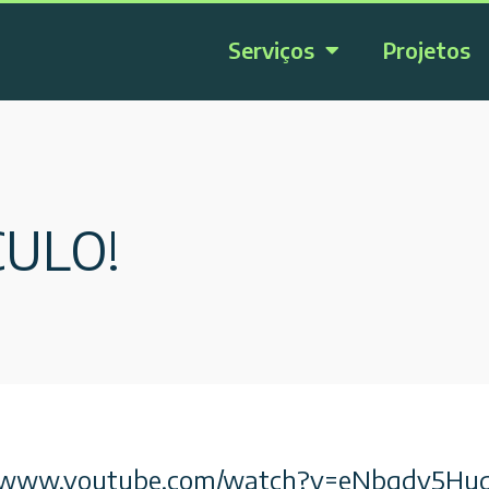
Serviços
Projetos
CULO!
s://www.youtube.com/watch?v=eNbgdv5Hu