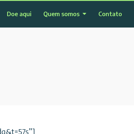
Doe aqui
Quem somos
Contato
dg&t=57s”]