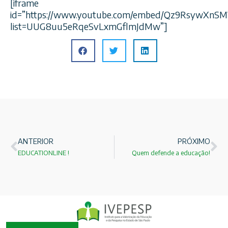
[iframe
id=”https://www.youtube.com/embed/Qz9RsywXnSM
list=UUG8uu5eRqeSvLxmGflmJdMw”]
ANTERIOR
PRÓXIMO
EDUCATIONLINE !
Quem defende a educação!