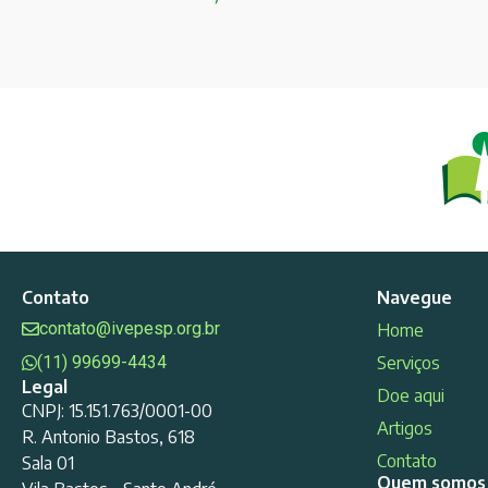
Contato
Navegue
contato@ivepesp.org.br
Home
(11) 99699-4434
Serviços
Legal
Doe aqui
CNPJ: 15.151.763/0001-00
Artigos
R. Antonio Bastos, 618
Contato
Sala 01
Quem somos