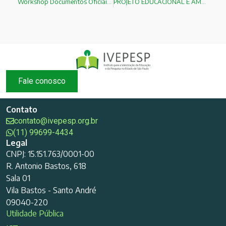
Workshop Documentos Oficiais: Eles Impelem ou Impedem as Ações Educacionais?
PROJETO EDUCACIONAL E AMBIENTAL DA ILHA DAS COUVES EM SÃO SEBASTIÃO
Fale conosco
Contato
contato@ivepesp.org.br
(11) 99699-4434
Legal
CNPJ: 15.151.763/0001-00
R. Antonio Bastos, 618
Sala 01
Vila Bastos - Santo André
09040-220
Utilidade Pública