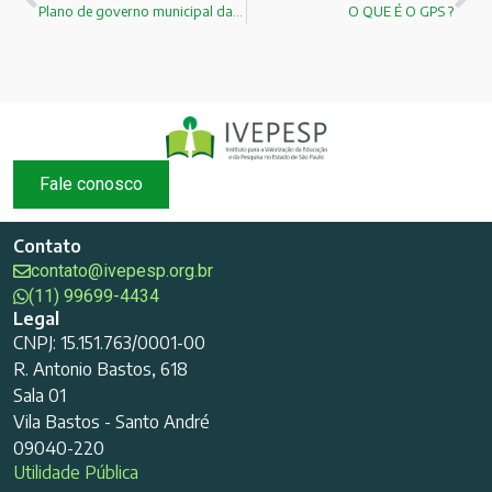
Plano de governo municipal da IVEPESP!
O QUE É O GPS ?
Fale conosco
Contato
contato@ivepesp.org.br
(11) 99699-4434
Legal
CNPJ: 15.151.763/0001-00
R. Antonio Bastos, 618
Sala 01
Vila Bastos - Santo André
09040-220
Utilidade Pública