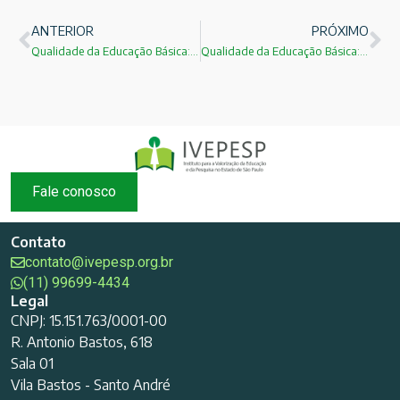
ANTERIOR
PRÓXIMO
Qualidade da Educação Básica:Participação do Público 01
Qualidade da Educação Básica:Profa.Guiomar Namo de Mello
Fale conosco
Contato
contato@ivepesp.org.br
(11) 99699-4434
Legal
CNPJ: 15.151.763/0001-00
R. Antonio Bastos, 618
Sala 01
Vila Bastos - Santo André