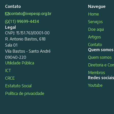
Contato
Navegue
contato@ivepesp.org.br
Home
(11) 99699-4434
Serviços
Legal
Doe aqui
CNPJ: 15.151.763/0001-00
Artigos
R. Antonio Bastos, 618
Contato
Sala 01
Quem somos
Vila Bastos - Santo André
09040-220
Quem somos
Utilidade Pública
Diretoria e Co
ICT
Membros
Redes sociai
CRCE
Youtube
Estatuto Social
Política de privacidade