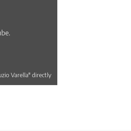
ube.
io Varella" directly