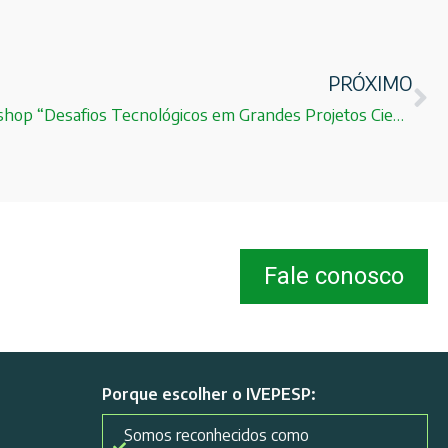
PRÓXIMO
3º GMT Brazilian Office Workshop “Desafios Tecnológicos em Grandes Projetos Científicos” começa em 09/10/2018
Fale conosco
Porque escolher o IVEPESP:
Somos reconhecidos como