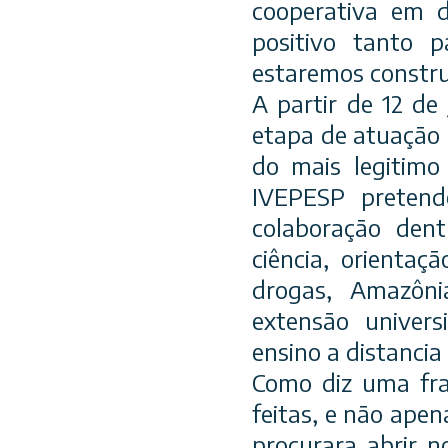
cooperativa em d
positivo tanto p
estaremos constr
A partir de 12 d
etapa de atuação 
do mais legitimo
IVEPESP pretende
colaboração dent
ciência, orientaç
drogas, Amazônia
extensão univers
ensino a distancia
Como diz uma fras
feitas, e não apen
procurara abrir n