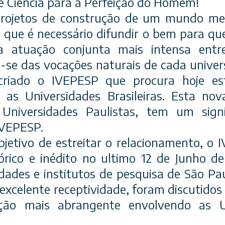
e Ciência para a Perfeição do Homem!
rojetos de construção de um mundo mel
e que é necessário difundir o bem para qu
a atuação conjunta mais intensa entre
-se das vocações naturais de cada univer
criado o IVEPESP que procura hoje est
 as Universidades Brasileiras. Esta no
Universidades Paulistas, tem um signi
 IVEPESP.
jetivo de estreitar o relacionamento, 
rico e inédito no ultimo 12 de Junho d
idades e institutos de pesquisa de São Pa
xcelente receptividade, foram discutidos
ão mais abrangente envolvendo as U