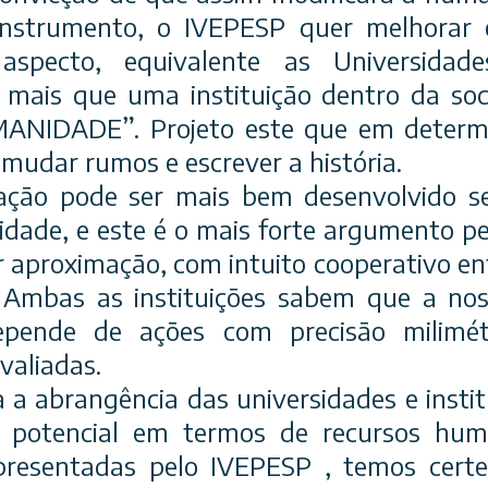
nstrumento, o IVEPESP quer melhorar
aspecto, equivalente as Universida
 mais que uma instituição dentro da soc
NIDADE”. Projeto este que em deter
mudar rumos e escrever a história.
ação pode ser mais bem desenvolvido s
dade, e este é o mais forte argumento p
r aproximação, com intuito cooperativo en
mbas as instituições sabem que a noss
epende de ações com precisão milimétr
valiadas.
a abrangência das universidades e insti
u potencial em termos de recursos hum
epresentadas pelo IVEPESP , temos cer