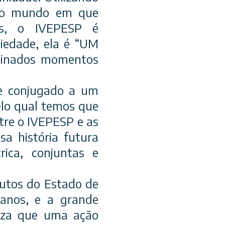
 o mundo em que
des, o IVEPESP é
iedade, ela é “UM
minados momentos
e conjugado a um
elo qual temos que
tre o IVEPESP e as
a história futura
ica, conjuntas e
tutos do Estado de
anos, e a grande
teza que uma ação