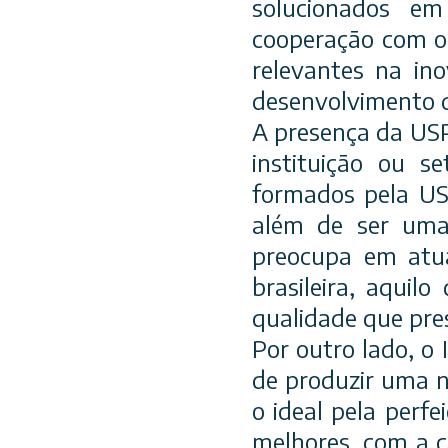
solucionados em
cooperação com o 
relevantes na ino
desenvolvimento d
A presença da USP
instituição ou s
formados pela USP
além de ser uma
preocupa em atua
brasileira, aquil
qualidade que pr
Por outro lado, o
de produzir uma n
o ideal pela perf
melhores, com a c