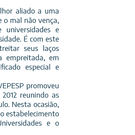
hor aliado a uma
e o mal não vença,
 universidades e
sidade. É com este
reitar seus laços
va empreitada, em
ficado especial e
o IVEPESP promoveu
e 2012 reunindo as
ulo. Nesta ocasião,
 o estabelecimento
niversidades e o