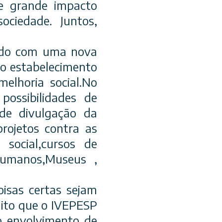
de grande impacto
ociedade. Juntos,
cado com uma nova
 o estabelecimento
elhoria social.No
possibilidades de
 de divulgação da
projetos contra as
 social,cursos de
 humanos,Museus ,
oisas certas sejam
tuito que o IVEPESP
 o envolvimento de