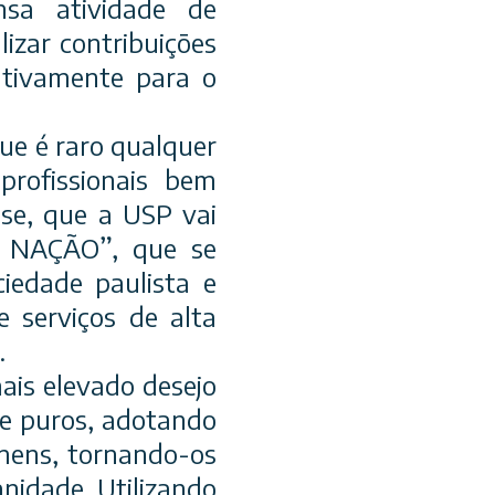
nsa atividade de
izar contribuições
cativamente para o
ue é raro qualquer
profissionais bem
-se, que a USP vai
E NAÇÃO”, que se
iedade paulista e
e serviços de alta
.
ais elevado desejo
 e puros, adotando
omens, tornando-os
nidade. Utilizando