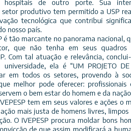
 hospitais de outro porte. Sua inte
setor produtivo tem permitido a USP real
vação tecnológica que contribui signifi
o nosso país.
 é tão marcante no panorama nacional, q
etor, que não tenha em seus quadros 
. Com tal atuação e relevância, conclui
 universidade, ela é “UM PROJETO D
r em todos os setores, provendo à soc
o que melhor pode oferecer: profissionais 
eservem o bem estar do homem e da nação
 IVEPESP tem em seus valores e ações o m
ação mais justa de homens livres, limpos
eição. O IVEPESP procura moldar bons h
onvicção de que assim modificará a huma