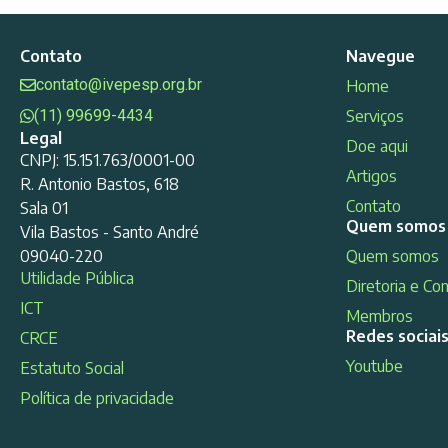
Contato
Navegue
contato@ivepesp.org.br
Home
(11) 99699-4434
Serviços
Legal
Doe aqui
CNPJ: 15.151.763/0001-00
Artigos
R. Antonio Bastos, 618
Contato
Sala 01
Quem somos
Vila Bastos - Santo André
09040-220
Quem somos
Utilidade Pública
Diretoria e Co
ICT
Membros
Redes sociai
CRCE
Youtube
Estatuto Social
Política de privacidade