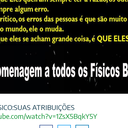
SICO:SUAS ATRIBUIÇÕES
ube.com/
watch?v=1ZsX5BqkY5Y