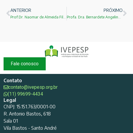
ANTERIOR
PRÓXIMO
Prof.Dr. Naomar de Almeida Filho
Profa. Dra. Bernardete Angelina Gatti
Fale conosco
Contato
contato@ivepesp.org.br
(11) 99699-4434
Legal
CNPJ: 15.151.763/0001-00
R. Antonio Bastos, 618
Sala 01
Vila Bastos - Santo André