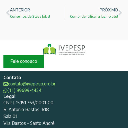
ANTERIOR
PRÓXIMO
Conselhos de Steve Jobs!
Como identificar a luz no céu!
Fale conosco
Contato
contato@ivepesp.org.br
(11) 99699-4434
Legal
CNPJ: 15.151.763/0001-00
R. Antonio Bastos, 618
Sala 01
Vila Bastos - Santo André