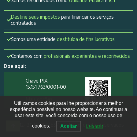
Somos reconhecidos como
Utilidade Pública
e
ICT
Destine seus impostos
para financiar os serviços
contratados
Somos uma entidade
destituída de fins lucrativos
Contamos com
profissionais experientes e reconhecidos
Doe aqui:
Chave PIX:
15.151.763/0001-00​
Mais opções
Utilizamos cookies para lhe proporcionar a melhor
experiência possível no nosso website. Ao continuar a
usar este site, você concorda com o nosso uso de
2012- 2026 IVEPESP. Todos os direitos reservados
cookies.
Aceitar
Leia mais