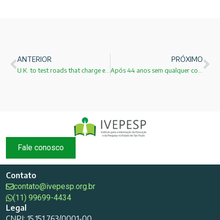
ANTERIOR
PRÓXIMO
U.K. to test roads that charge electric cars as they drive!
Após 44 anos sem qualquer contato reencontrei meu professor do ensino médio!
Fale conosco
Contato
contato@ivepesp.org.br
(11) 99699-4434
Legal
CNPJ: 15.151.763/0001-00