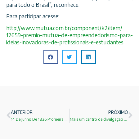
para todo o Brasil”, reconhece.
Para participar acesse:
http://www.mutua.com.br/
component/k2/item/
12659-premio-mutua-de-empre
endedorismo-para-
ideias-in
ovadoras-de-profissionais-
e-estudantes
ANTERIOR
PRÓXIMO
14 De Junho De 1826 Promeira Fotografia Do Mundo!
Mais um centro de divulgação científica (SABINA) fecha por não ter recursos para contratar monitores!