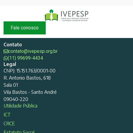
Fale conosco
Contato
contato@ivepesp.org.br
(11) 99699-4434
Legal
CNPJ: 15.151.763/0001-00
R. Antonio Bastos, 618
Sala 01
Vila Bastos - Santo André
09040-220
Utilidade Pública
ICT
CRCE
Estatuto Social