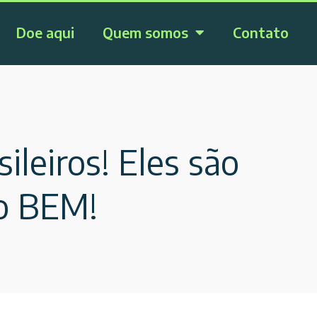
Doe aqui
Quem somos
Contato
ileiros! Eles são
do BEM!