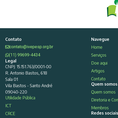
Contato
Navegue
contato@ivepesp.org.br
Home
(11) 99699-4434
Serviços
Legal
Doe aqui
CNPJ: 15.151.763/0001-00
Artigos
R. Antonio Bastos, 618
Contato
Sala 01
Quem somos
Vila Bastos - Santo André
09040-220
Quem somos
Utilidade Pública
Diretoria e Co
ICT
Membros
Redes sociai
CRCE