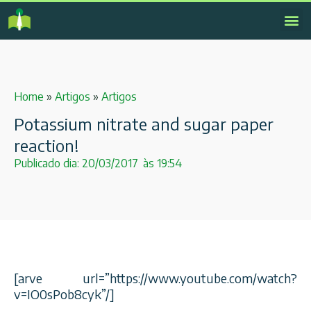
Home
»
Artigos
»
Artigos
Potassium nitrate and sugar paper
reaction!
Publicado dia:
20/03/2017
às
19:54
[arve url=”https://www.youtube.com/watch?
v=IO0sPob8cyk”/]