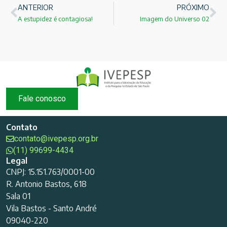
ANTERIOR
PRÓXIMO
A estupidez é contagiosa!
Imagem do Universo 02
Fale conosco
Contato
contato@ivepesp.org.br
(11) 99699-4434
Legal
CNPJ: 15.151.763/0001-00
R. Antonio Bastos, 618
Sala 01
Vila Bastos - Santo André
09040-220