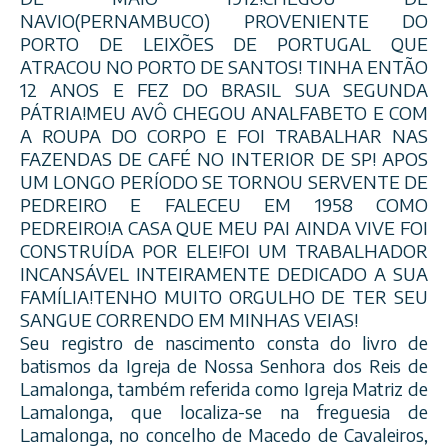
NAVIO(PERNAMBUCO) PROVENIENTE DO
PORTO DE LEIXÕES DE PORTUGAL QUE
ATRACOU NO PORTO DE SANTOS! TINHA ENTÃO
12 ANOS E FEZ DO BRASIL SUA SEGUNDA
PÁTRIA!MEU AVÔ CHEGOU ANALFABETO E COM
A ROUPA DO CORPO E FOI TRABALHAR NAS
FAZENDAS DE CAFÉ NO INTERIOR DE SP! APOS
UM LONGO PERÍODO SE TORNOU SERVENTE D
E
PEDREIRO E FALECEU EM 1958 COMO
PEDREIRO!A CASA QUE MEU PAI AINDA VIVE FOI
CONSTRUÍDA POR ELE!FOI UM TRABALHADOR
INCANSÁVEL INTEIRAMENTE DEDICADO A SUA
FAMÍLIA!TENHO MUITO ORGULHO DE TER SEU
SANGUE CORRENDO EM MINHAS VEIAS!
Seu registro de nascimento consta do livro de
batismos da Igreja de Nossa Senhora dos Reis de
Lamalonga, também referida como Igreja Matriz de
Lamalonga, que localiza-se na freguesia de
Lamalonga, no concelho de Macedo de Cavaleiros,