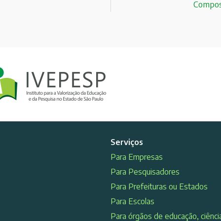
Composi
Serviços
Para Empresas
Para Pesquisadores
Para Prefeituras ou Estados
Para Escolas
Para órgãos de educação, ciência