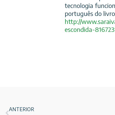
tecnologia funcio
português do livr
http://www.saraiv
escondida-81
6723
ANTERIOR