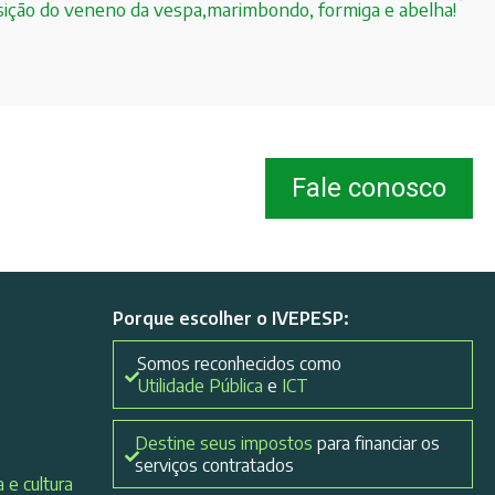
ção do veneno da vespa,marimbondo, formiga e abelha!
Fale conosco
Porque escolher o IVEPESP:
Somos reconhecidos como
Utilidade Pública
e
ICT
Destine seus impostos
para financiar os
serviços contratados
 e cultura