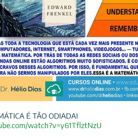
ÁTICA É TÃO ODIADA!
ube.com/
watch?v=y61TflztNzU