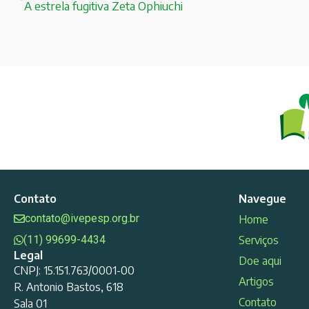
A estrela fugitiva Zeta Ophiuchi
Contato
Navegue
contato@ivepesp.org.br
Home
(11) 99699-4434
Serviços
Legal
Doe aqui
CNPJ: 15.151.763/0001-00
Artigos
R. Antonio Bastos, 618
Contato
Sala 01