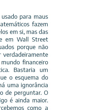
r usado para maus
matemáticos fazem
los em si, mas das
s e em Wa
ll Street
uados porque não
r verdadeiramente
 mundo financeiro
ica. Bastaria um
que o esquema do
há uma ignorância
do de perguntar. O
igo é ainda maior.
rcebemos como a