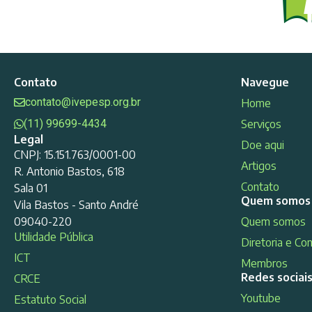
Contato
Navegue
contato@ivepesp.org.br
Home
(11) 99699-4434
Serviços
Legal
Doe aqui
CNPJ: 15.151.763/0001-00
Artigos
R. Antonio Bastos, 618
Contato
Sala 01
Quem somos
Vila Bastos - Santo André
09040-220
Quem somos
Utilidade Pública
Diretoria e Co
ICT
Membros
Redes sociai
CRCE
Youtube
Estatuto Social