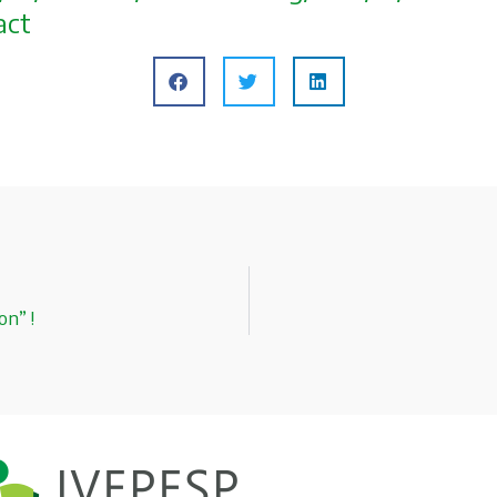
act
n” !