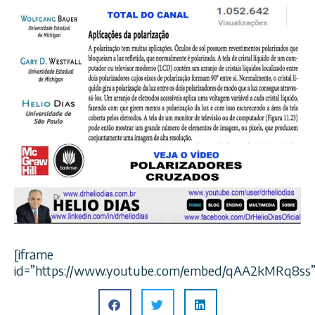
[iframe
id=”https://www.youtube.com/embed/qAA2kMRq8ss”