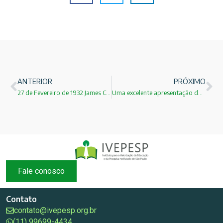
ANTERIOR
PRÓXIMO
27 de Fevereiro de 1932 James Chadwick descobre o nêutron!
Uma excelente apresentação da trajetória do Prof. Guido Beck escrita pelo seu ex-orientado Prof. Nussenzveig!
Fale conosco
Contato
contato@ivepesp.org.br
(11) 99699-4434