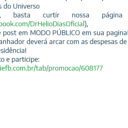
s do Universo
er, basta curtir nossa págin
book.com/
DrHelioDiasOficial
),
te post em MODO PÚBLICO em sua pagina!O
anhador deverá arcar com as despesas de e
esidência!
o e participe:
efb.com.br/tab/
promocao/608177