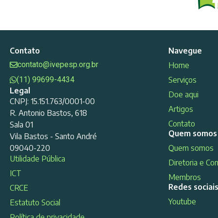
Contato
Navegue
contato@ivepesp.org.br
Home
(11) 99699-4434
Serviços
Legal
Doe aqui
CNPJ: 15.151.763/0001-00
Artigos
R. Antonio Bastos, 618
Contato
Sala 01
Quem somos
Vila Bastos - Santo André
09040-220
Quem somos
Utilidade Pública
Diretoria e Co
ICT
Membros
Redes sociai
CRCE
Youtube
Estatuto Social
Política de privacidade