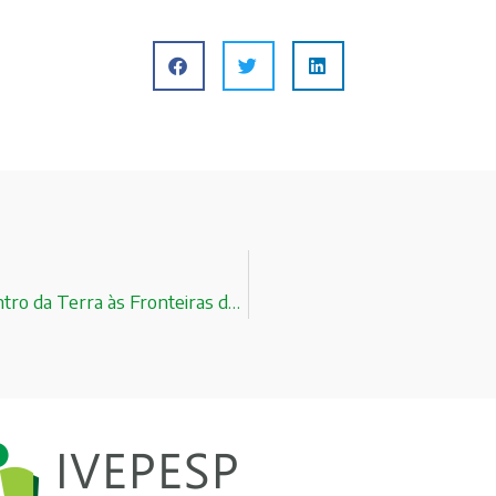
Participe do sorteio de 01(hum) exemplar do livro Do Centro da Terra às Fronteiras do Universo!