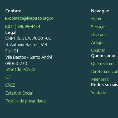
Contato
Navegue
contato@ivepesp.org.br
Home
(11) 99699-4434
Serviços
Legal
Doe aqui
CNPJ: 15.151.763/0001-00
Artigos
R. Antonio Bastos, 618
Contato
Sala 01
Quem somos
Vila Bastos - Santo André
09040-220
Quem somos
Utilidade Pública
Diretoria e Co
ICT
Membros
Redes sociai
CRCE
Youtube
Estatuto Social
Política de privacidade