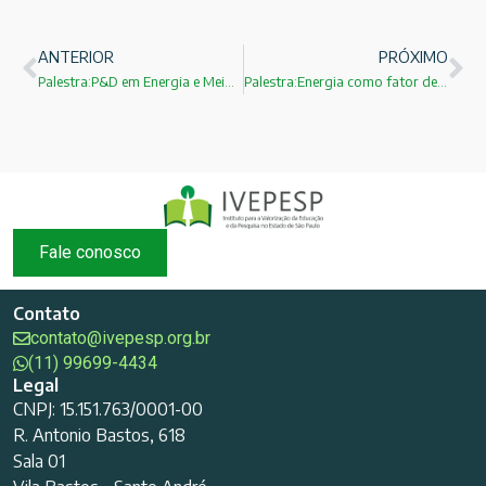
ANTERIOR
PRÓXIMO
Palestra:P&D em Energia e Meio Ambiente:Quais são os desafios? Prof.Dr. Roberto de Aguiar Peixoto!
Palestra:Energia como fator de competividade da indústria química! Dr.Fernando Figueiredo!
Fale conosco
Contato
contato@ivepesp.org.br
(11) 99699-4434
Legal
CNPJ: 15.151.763/0001-00
R. Antonio Bastos, 618
Sala 01