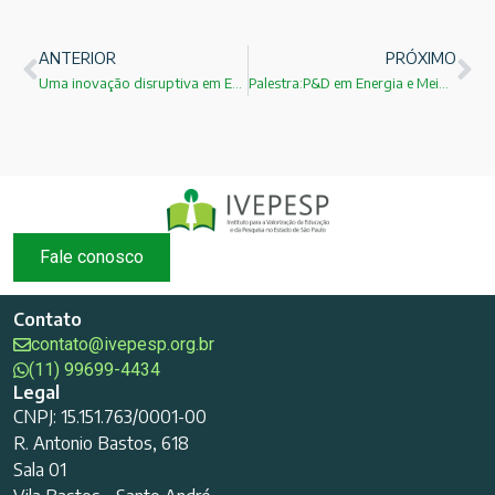
ANTERIOR
PRÓXIMO
Uma inovação disruptiva em Engenharia Mecânica: Prof.Dr.Maurício Pazini Brandão!
Palestra:P&D em Energia e Meio Ambiente:Quais são os desafios? Prof.Dr. Roberto de Aguiar Peixoto!
Fale conosco
Contato
contato@ivepesp.org.br
(11) 99699-4434
Legal
CNPJ: 15.151.763/0001-00
R. Antonio Bastos, 618
Sala 01