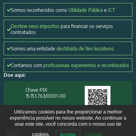
Somos reconhecidos como
Utilidade Pública
e
ICT
Destine seus impostos
para financiar os serviços
contratados
Somos uma entidade
destituída de fins lucrativos
Contamos com
profissionais experientes e reconhecidos
Doe aqui:
Chave PIX:
15.151.763/0001-00​
Mais opções
Utilizamos cookies para lhe proporcionar a melhor
experiência possível no nosso website. Ao continuar a
usar este site, você concorda com o nosso uso de
2012- 2026 IVEPESP. Todos os direitos reservados
cookies.
Aceitar
Leia mais