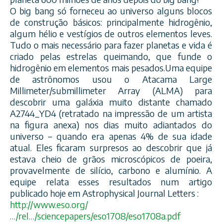
O big bang só forneceu ao universo alguns blocos
de construção básicos: principalmente hidrogênio,
algum hélio e vestígios de outros elementos leves.
Tudo o mais necessário para fazer planetas e vida é
criado pelas estrelas queimando, que funde o
hidrogênio em elementos mais pesados.Uma equipe
de astrônomos usou o Atacama Large
Millimeter/submillimeter Array (ALMA) para
descobrir uma galáxia muito distante chamado
A2744_YD4 (retratado na impressão de um artista
na figura anexa) nos dias muito adiantados do
universo – quando era apenas 4% de sua idade
atual. Eles ficaram surpresos ao descobrir que já
estava cheio de grãos microscópicos de poeira,
provavelmente de silício, carbono e alumínio. A
equipe relata esses resultados num artigo
publicado hoje em Astrophysical Journal Letters :
http://www.eso.org/
…/rel…/sciencepapers/eso1708/eso1708a.pdf