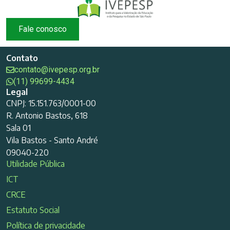
Fale conosco
Contato
contato@ivepesp.org.br
(11) 99699-4434
Legal
CNPJ: 15.151.763/0001-00
R. Antonio Bastos, 618
Sala 01
Vila Bastos - Santo André
09040-220
Utilidade Pública
ICT
CRCE
Estatuto Social
Política de privacidade