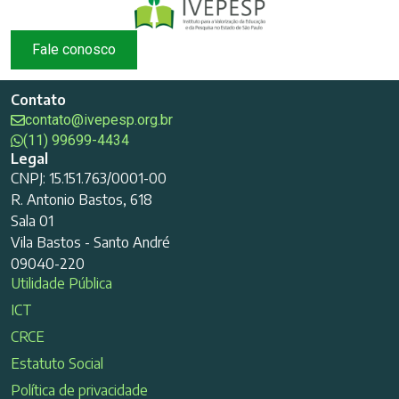
Fale conosco
Contato
contato@ivepesp.org.br
(11) 99699-4434
Legal
CNPJ: 15.151.763/0001-00
R. Antonio Bastos, 618
Sala 01
Vila Bastos - Santo André
09040-220
Utilidade Pública
ICT
CRCE
Estatuto Social
Política de privacidade