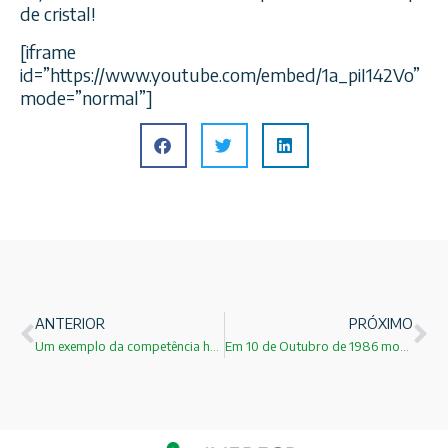
de cristal!
[iframe
id=”https://www.youtube.com/embed/1a_piI142Vo”
mode=”normal”]
ANTERIOR
PRÓXIMO
Um exemplo da competência humana!
Em 10 de Outubro de 1986 morreu em Turin, Itália, o físico ucraniano Gleb Vassielievich Wataghin!