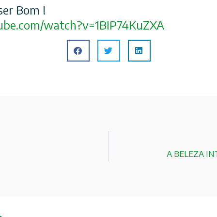
ser Bom !
ube.com/
watch?v=1BIP74KuZXA
A BELEZA I