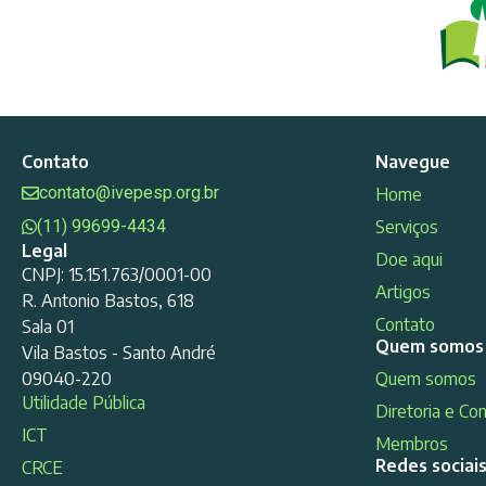
Contato
Navegue
contato@ivepesp.org.br
Home
(11) 99699-4434
Serviços
Legal
Doe aqui
CNPJ: 15.151.763/0001-00
Artigos
R. Antonio Bastos, 618
Contato
Sala 01
Quem somos
Vila Bastos - Santo André
09040-220
Quem somos
Utilidade Pública
Diretoria e Co
ICT
Membros
Redes sociai
CRCE