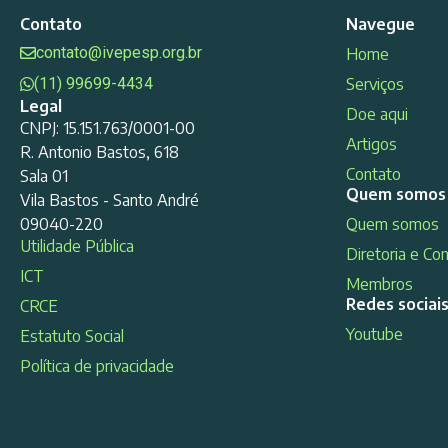
Contato
Navegue
contato@ivepesp.org.br
Home
(11) 99699-4434
Serviços
Legal
Doe aqui
CNPJ: 15.151.763/0001-00
Artigos
R. Antonio Bastos, 618
Contato
Sala 01
Quem somos
Vila Bastos - Santo André
09040-220
Quem somos
Utilidade Pública
Diretoria e Co
ICT
Membros
Redes sociai
CRCE
Youtube
Estatuto Social
Política de privacidade