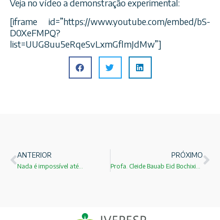
Veja no vídeo a demonstração experimental:
[iframe id=”https://www.youtube.com/embed/bS-
D0XeFMPQ?
list=UUG8uu5eRqeSvLxmGflmJdMw”]
ANTERIOR
PRÓXIMO
Nada é impossível até…
Profa. Cleide Bauab Eid Bochixio é a nova integrante do IVEPESP atuando na Coordenadoria de Ensino Fundamental, Médio e Técnico