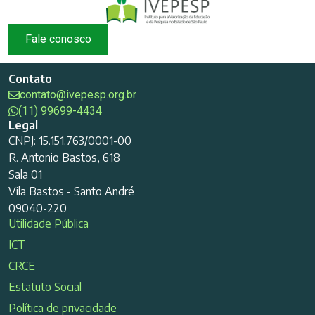
Fale conosco
Contato
contato@ivepesp.org.br
(11) 99699-4434
Legal
CNPJ: 15.151.763/0001-00
R. Antonio Bastos, 618
Sala 01
Vila Bastos - Santo André
09040-220
Utilidade Pública
ICT
CRCE
Estatuto Social
Política de privacidade