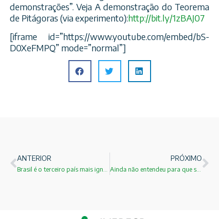
demonstrações”. Veja A demonstração do Teorema
de Pitágoras (via experimento):
http://bit.ly/1zBAJ07
[iframe id=”https://www.youtube.com/embed/bS-
D0XeFMPQ” mode=”normal”]
ANTERIOR
PRÓXIMO
Brasil é o terceiro país mais ignorante do mundo!
Ainda não entendeu para que serve a pesquisa básica?